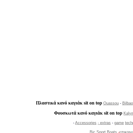
Πλαστικά κανό καγιάκ sit on top
Ouassou
-
Bilbao
Φουσκωτά κανό καγιάκ sit on top
Kaly
-
Accessories
-
extras
-
game
tech
Bic Sport Boats
-
επικοιν