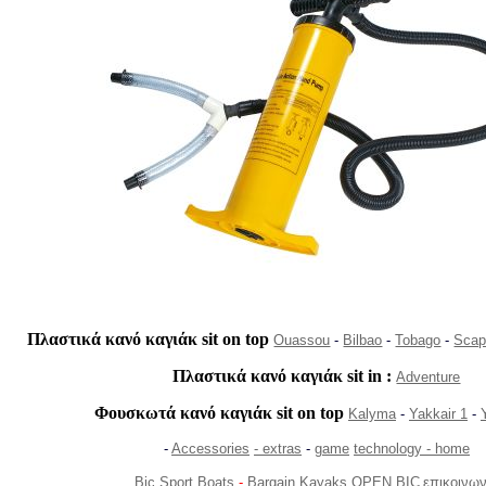
Πλαστικά κανό καγιάκ sit on top
Ouassou
-
Bilbao
-
Tobago
-
Sca
Πλαστικά κανό καγιάκ sit in :
Adventure
Φουσκωτά κανό καγιάκ sit on top
Kalyma
-
Yakkair 1
-
-
Accessories
-
extras
-
game
technology -
home
Bic Sport Boats
-
Bargain Kayaks
OPEN BIC
επικοινων