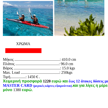
ΧΡΩΜΑ
Μήκος ...............................................: 410.0 cm
Πλάτος .............................................: 96.0 cm
Βάρος ................................................: 15.0 kgs
Max. Load ........................................: 250kgs
Τιμή................: 1450 € .
Χειμερινή
προσφορά
1220
ευρώ και
έως 12 άτοκες δόσεις μ
MASTER CARD
.και για λίγες η μέρ
(μερικές κάρτες εξαιρούνται)
μόνο
1380
ευρώ.